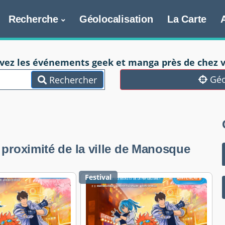
Recherche
Géolocalisation
La Carte
vez les événements geek et manga près de chez v
Géo
Rechercher
proximité de la ville de Manosque
Festival