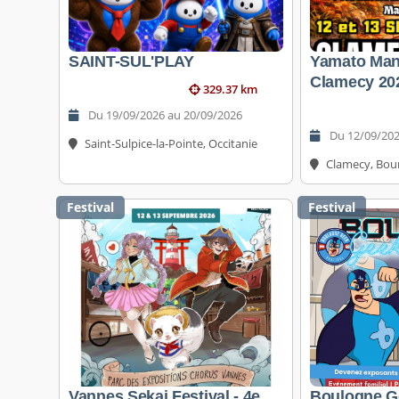
SAINT-SUL'PLAY
Yamato Man
Clamecy 20
329.37 km
Du 19/09/2026 au 20/09/2026
Du 12/09/202
Saint-Sulpice-la-Pointe, Occitanie
Clamecy, Bou
Festival
Festival
Vannes Sekai Festival - 4e
Boulogne Ge