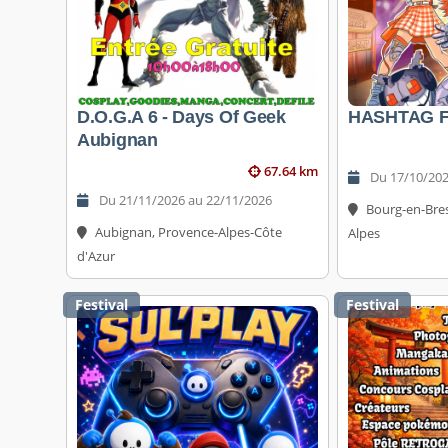
D.O.G.A 6 - Days Of Geek
HASHTAG F
Aubignan
67.64 km
Du 17/10/202
Du 21/11/2026 au 22/11/2026
Bourg-en-Bre
Aubignan, Provence-Alpes-Côte
Alpes
d'Azur
Festival
Festival