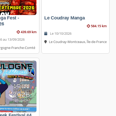
ga Fest -
Le Coudray Manga
26
584.15 km
439.69 km
Le 10/10/2026
6 au 13/09/2026
Le Coudray-Montceaux, Île-de-France
rgogne-Franche-Comté
ek Festival #4