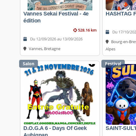
Vannes Sekai Festival - 4e
HASHTAG F
édition
528.16 km
Du 17/10/202
Du 12/09/2026 au 13/09/2026
Bourg-en-Bre
Vannes, Bretagne
Alpes
Salon
Festival
D.O.G.A 6 - Days Of Geek
SAINT-SUL
Aubignan